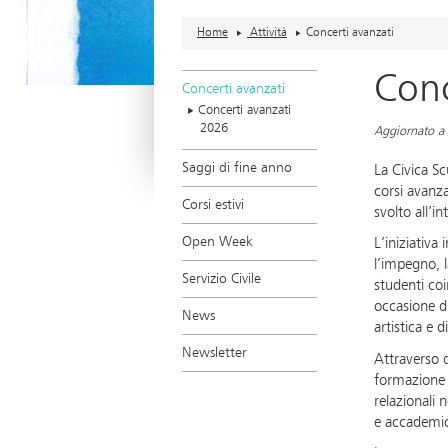
Home
Attività
Concerti avanzati
Conc
Concerti avanzati
Concerti avanzati
2026
Aggiornato a
Saggi di fine anno
La Civica S
corsi avanza
Corsi estivi
svolto all’in
Open Week
L’iniziativa
l’impegno, l
Servizio Civile
studenti co
occasione d
News
artistica e 
Newsletter
Attraverso 
formazione m
relazionali 
e accademi