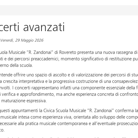
erti avanzati
 Venerdì, 29 Maggio 2026
cuola Musicale “R. Zandonai” di Rovereto presenta una nuova rassegna di c
ti e dei percorsi preaccademici, momento significativo di restituzione pub
terno della scuola.
 intende offrire uno spazio di ascolto e di valorizzazione dei percorsi di s
a crescita interpretativa e la progressiva costruzione di una consapevolez
involti. I concerti rappresentano infatti una componente essenziale della
i verifica e approfondimento, ma anche esperienza concreta di confronto c
di maturazione espressiva.
questi appuntamenti la Civica Scuola Musicale “R. Zandonai” conferma la
usicale intesa come esperienza viva, orientata allo sviluppo delle compet
necessarie alla pratica musicale contemporanea e all’eventuale prosecuzio
co.