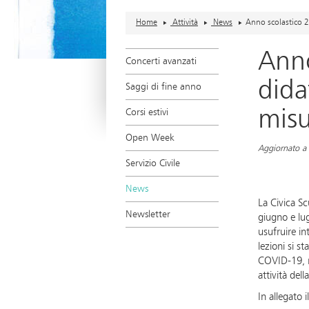
Home
Attività
News
Anno scolastico 2
Anno
Concerti avanzati
dida
Saggi di fine anno
misu
Corsi estivi
Open Week
Aggiornato a
Servizio Civile
News
La Civica Sc
Newsletter
giugno e lug
usufruire in
lezioni si s
COVID-19, mo
attività del
In allegato i