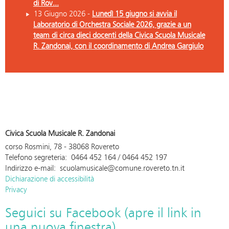
di Rov...
13 Giugno 2026 -
Lunedì 15 giugno si avvia il
Laboratorio di Orchestra Sociale 2026, grazie a un
team di circa dieci docenti della Civica Scuola Musicale
R. Zandonai, con il coordinamento di Andrea Gargiulo
Civica Scuola Musicale R. Zandonai
corso Rosmini, 78 - 38068 Rovereto
Telefono segreteria: 0464 452 164 / 0464 452 197
Indirizzo e-mail: scuolamusicale@comune.rovereto.tn.it
Dichiarazione di accessibilità
Privacy
Seguici su Facebook (apre il link in
una nuova finestra)