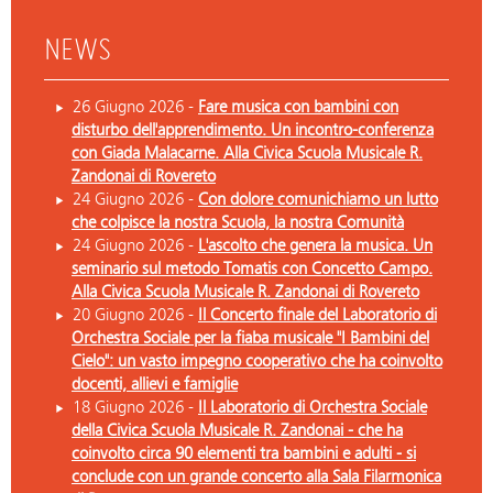
NEWS
26 Giugno 2026 -
Fare musica con bambini con
disturbo dell'apprendimento. Un incontro-conferenza
con Giada Malacarne. Alla Civica Scuola Musicale R.
Zandonai di Rovereto
24 Giugno 2026 -
Con dolore comunichiamo un lutto
che colpisce la nostra Scuola, la nostra Comunità
24 Giugno 2026 -
L'ascolto che genera la musica. Un
seminario sul metodo Tomatis con Concetto Campo.
Alla Civica Scuola Musicale R. Zandonai di Rovereto
20 Giugno 2026 -
Il Concerto finale del Laboratorio di
Orchestra Sociale per la fiaba musicale "I Bambini del
Cielo": un vasto impegno cooperativo che ha coinvolto
docenti, allievi e famiglie
18 Giugno 2026 -
Il Laboratorio di Orchestra Sociale
della Civica Scuola Musicale R. Zandonai - che ha
coinvolto circa 90 elementi tra bambini e adulti - si
conclude con un grande concerto alla Sala Filarmonica